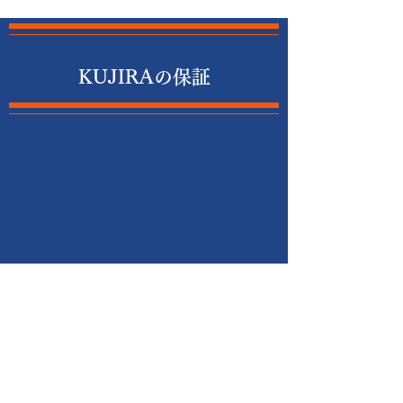
​​KUJIRAの保証
国内外の機械視察手配から機械の船積み
まで、お客様に安心いただける サービ
スを提供。